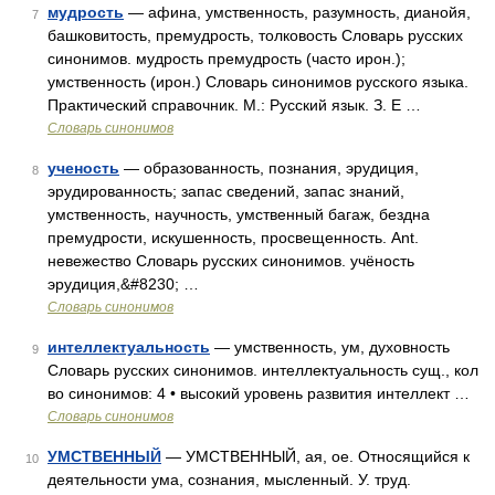
мудрость
— афина, умственность, разумность, дианойя,
7
башковитость, премудрость, толковость Словарь русских
синонимов. мудрость премудрость (часто ирон.);
умственность (ирон.) Словарь синонимов русского языка.
Практический справочник. М.: Русский язык. З. Е …
Словарь синонимов
ученость
— образованность, познания, эрудиция,
8
эрудированность; запас сведений, запас знаний,
умственность, научность, умственный багаж, бездна
премудрости, искушенность, просвещенность. Ant.
невежество Словарь русских синонимов. учёность
эрудиция,&#8230; …
Словарь синонимов
интеллектуальность
— умственность, ум, духовность
9
Словарь русских синонимов. интеллектуальность сущ., кол
во синонимов: 4 • высокий уровень развития интеллект …
Словарь синонимов
УМСТВЕННЫЙ
— УМСТВЕННЫЙ, ая, ое. Относящийся к
10
деятельности ума, сознания, мысленный. У. труд.