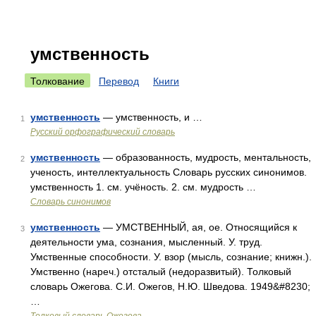
умственность
Толкование
Перевод
Книги
умственность
— умственность, и …
1
Русский орфографический словарь
умственность
— образованность, мудрость, ментальность,
2
ученость, интеллектуальность Словарь русских синонимов.
умственность 1. см. учёность. 2. см. мудрость …
Словарь синонимов
умственность
— УМСТВЕННЫЙ, ая, ое. Относящийся к
3
деятельности ума, сознания, мысленный. У. труд.
Умственные способности. У. взор (мысль, сознание; книжн.).
Умственно (нареч.) отсталый (недоразвитый). Толковый
словарь Ожегова. С.И. Ожегов, Н.Ю. Шведова. 1949&#8230;
…