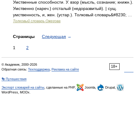
Умственные способности. У. взор (мысль, сознание; книжн.).
Умственно (нареч.) отсталый (недоразвитый). | сущ.
умственность, и, жен. (устар.). Толковый словарь&#8230; …
Толковый словарь Ожегова
Страницы
Следующая
→
1
2
© Академик, 2000-2026
18+
Обратная связь:
Техподдержка
,
Реклама на сайте
👣 Путешествия
Экспорт словарей на сайты
, сделанные на PHP,
Joomla,
Drupal,
WordPress, MODx.