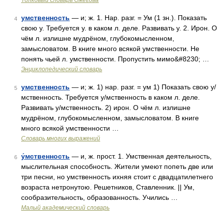
Толковый словарь Ожегова
умственность
— и; ж. 1. Нар. разг. = Ум (1 зн.). Показать
4
свою у. Требуется у. в каком л. деле. Развивать у. 2. Ирон. О
чём л. излишне мудрёном, глубокомысленном,
замысловатом. В книге много всякой умственности. Не
понять чьей л. умственности. Пропустить мимо&#8230; …
Энциклопедический словарь
умственность
— и; ж. 1) нар. разг. = ум 1) Показать свою у/
5
мственность. Требуется у/мственность в каком л. деле.
Развивать у/мственность. 2) ирон. О чём л. излишне
мудрёном, глубокомысленном, замысловатом. В книге
много всякой умственности …
Словарь многих выражений
у́мственность
— и, ж. прост. 1. Умственная деятельность,
6
мыслительная способность. Жители умеют попеть две или
три песни, но умственность ихняя стоит с двадцатилетнего
возраста нетронутою. Решетников, Ставленник. || Ум,
сообразительность, образованность. Учились …
Малый академический словарь